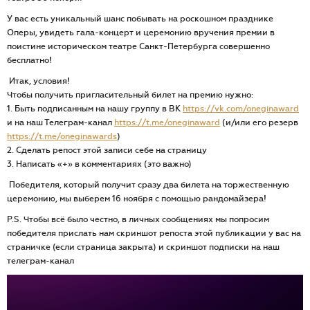
У вас есть уникальный шанс побывать на роскошном празднике
Оперы, увидеть гала-концерт и церемонию вручения премии в
поистине историческом театре Санкт-Петербурга совершенно
бесплатно!
Итак, условия!
Чтобы получить пригласительный билет на премию нужно:
1. Быть подписанным на нашу группу в ВК
https://vk.com/oneginaward
и на наш Телеграм-канал
https://t.me/oneginaward
(и/или его резерв
https://t.me/oneginawards
)
2. Сделать репост этой записи себе на страницу
3. Написать «+» в комментариях (это важно)
Победителя, который получит сразу два билета на торжественную
церемонию, мы выберем 16 ноября с помощью рандомайзера!
P.S. Чтобы всё было честно, в личных сообщениях мы попросим
победителя прислать нам скриншот репоста этой публикации у вас на
страничке (если страница закрыта) и скриншот подписки на наш
телеграм-канал